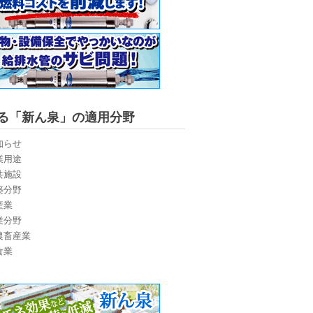
る「新ん泉」の適用分野
知らせ
業用途
共施設
築分野
産業
業分野
農畜産業
食業