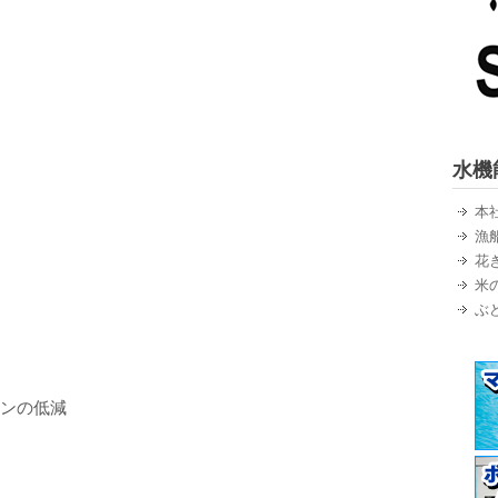
水機
本
漁
花
米
ぶ
ンの低減