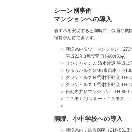
シーン別事例
マンションへの導入
省エネを実現すると同時に、快適な機
維持が期待できます。
新潟県内タワーマンション（273
平成22年3月設置 TH-800(50φ)
サンシャインＡ 清水建設 平成15年12
びゅうパルクＳ/JR東日本 TH-100
グランヒルズＮ/野村不動産 TH-12
グランヒルズＴ/野村不動産 TH-10
日商岩井Ｍマンション TH-800・R
コスモＵ/リクルートコスモス TH-9
病院、小中学校への導入
新潟県内Ｊ総合病院（21科531床