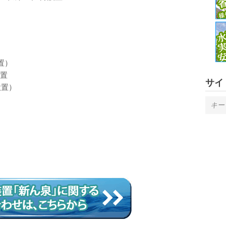
置）
置
サイ
設置）