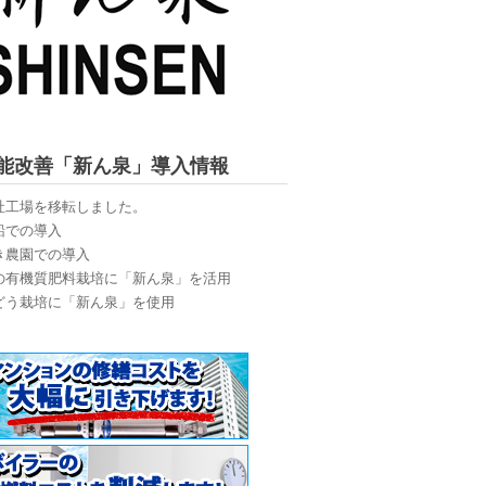
能改善「新ん泉」導入情報
社工場を移転しました。
船での導入
き農園での導入
の有機質肥料栽培に「新ん泉」を活用
どう栽培に「新ん泉」を使用