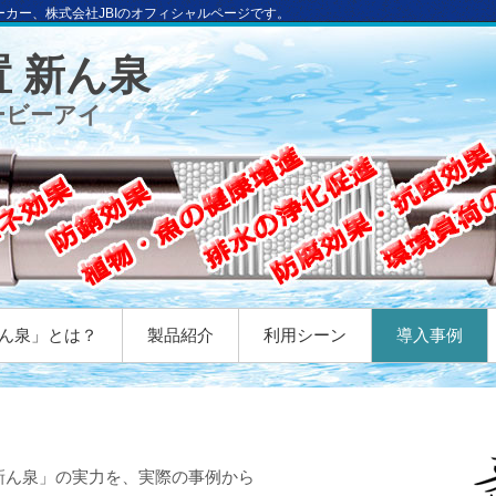
ーカー、株式会社JBIのオフィシャルページです。
 新ん泉
ェービーアイ
ん泉」とは？
製品紹介
利用シーン
導入事例
新ん泉」の実力を、実際の事例から