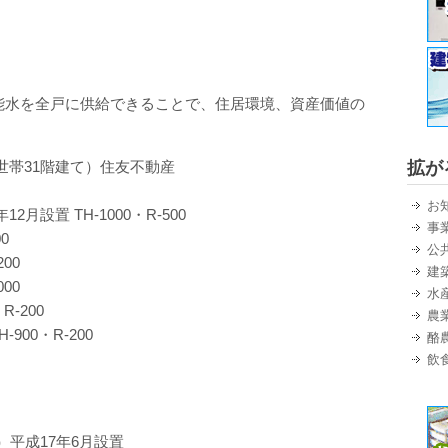
能水を全戸に供給できることで、住居環境、資産価値の
世帯31階建て）住友不動産
拡が
お
月設置 TH-1000・R-500
事
0
公
00
建
00
水
-200
農
00・R-200
酪
飲
）平成17年6月設置