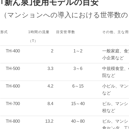
｢新ん泉｣使用モデルの目安
（マンションへの導入における世帯数の
形式
1時間の流量
目安世帯数
その他、主な用
（T）
TH-400
2
1～2
一般家庭、食
小企業など
TH-500
3.3
3～6
中規模食堂、
院など
TH-600
4.2
6～15
小ピル、マン
など
TH-700
8.4
15～40
ピル、マンシ
校など
TH-800
13.2
40～80
ビル、マンシ
食セン夕、工