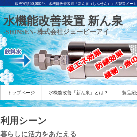
販売実績50,000台、水機能改善装置「新ん泉（しんせん）」の製造メー
水機能改善装置 新ん泉
-SHINSEN- 株式会社ジェービーアイ
トップページ
水機能改善「新ん泉」とは？
製品紹
利用シーン
暮らしに活力をあたえる