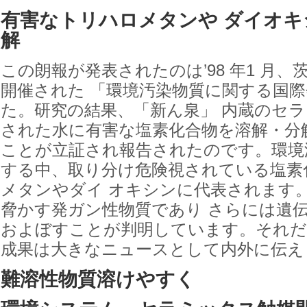
有害なトリハロメタンや ダイオキ
解
この朗報が発表されたのは’98 年1 月
開催された 「環境汚染物質に関する国
た。研究の結果、「新ん泉」 内蔵のセ
された水に有害な塩素化合物を溶解・分
ことが立証され報告されたのです。環境
する中、取り分け危険視されている塩素
メタンやダイ オキシンに代表されます
脅かす発ガン性物質であり さらには遺
およぼすことが判明しています。それだ
成果は大きなニュースとして内外に伝え
難溶性物質溶けやすく