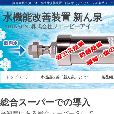
販売実績50,000台、水機能改善装置「新ん泉（しんせん）」の製造メー
水機能改善装置 新ん泉
-SHINSEN- 株式会社ジェービーアイ
トップページ
水機能改善「新ん泉」とは？
製品紹
総合スーパーでの導入
高知県にある総合スーパーＳにて、