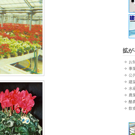
拡が
お
事
公
建
水
農
酪
飲