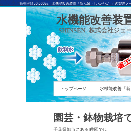
販売実績50,000台、水機能改善装置「新ん泉（しんせん）」の製造メ
水機能改善装置
-SHINSEN- 株式会社ジ
トップページ
水機能改善「新
園芸・鉢物栽培
千葉県旭市にあるI農園では、