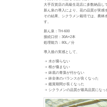
大手百貨店の高級生花店に多数納品し
新ん泉の導入により、花の品質が実感
その結果、シクラメン栽培では、農林
す。
新ん泉：TH-600
接続口径：30A×2本
処理能力：80L／分
導入後の実感として、
水が腐らない
根が傷まない
鉢底の青藻が付かない
鉢全体のバランスが良くなった
鑑賞期間が長くなった
シクラメンの品質が最高品質になっ