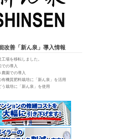
能改善「新ん泉」導入情報
社工場を移転しました。
船での導入
き農園での導入
の有機質肥料栽培に「新ん泉」を活用
どう栽培に「新ん泉」を使用