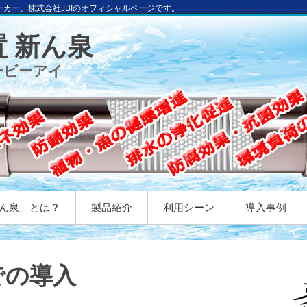
ーカー、株式会社JBIのオフィシャルページです。
 新ん泉
ェービーアイ
ん泉」とは？
製品紹介
利用シーン
導入事例
での導入