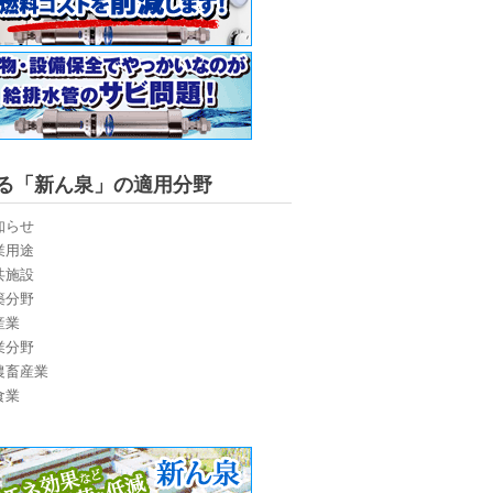
る「新ん泉」の適用分野
知らせ
業用途
共施設
築分野
産業
業分野
農畜産業
食業