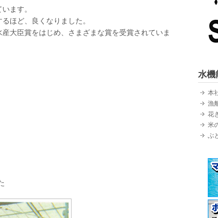
ています。
するほど、良くなりました。
水産大臣賞をはじめ、さまざまな賞を受賞されていま
水機
本
漁
花
米
ぶ
た